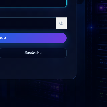
่ระบบ
ลืมรหัสผ่าน